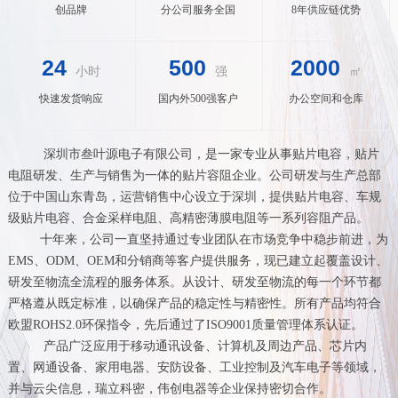
创品牌
分公司服务全国
8年供应链优势
24
500
2000
小时
强
㎡
快速发货响应
国内外500强客户
办公空间和仓库
深圳市叁叶源电子有限公司，是一家专业从事贴片电容，贴片
电阻研发、生产与销售为一体的贴片容阻企业。公司研发与生产总部
位于中国山东青岛，运营销售中心设立于深圳，提供贴片电容、车规
级贴片电容、合金采样电阻、高精密薄膜电阻等一系列容阻产品。
十年来，公司一直坚持通过专业团队在市场竞争中稳步前进，为
EMS、ODM、OEM和分销商等客户提供服务，现已建立起覆盖设计、
研发至物流全流程的服务体系。从设计、研发至物流的每一个环节都
严格遵从既定标准，以确保产品的稳定性与精密性。所有产品均符合
欧盟ROHS2.0环保指令，先后通过了ISO9001质量管理体系认证。
产品广泛应用于移动通讯设备、计算机及周边产品、芯片内
置、网通设备、家用电器、安防设备、工业控制及汽车电子等领域，
并与云尖信息，瑞立科密，伟创电器等企业保持密切合作。